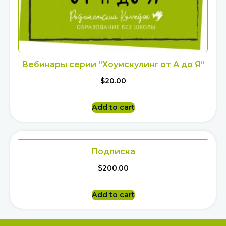
Вебинары серии “Хоумскулинг от А до Я”
$
20.00
Add to cart
Подписка
$
200.00
Add to cart