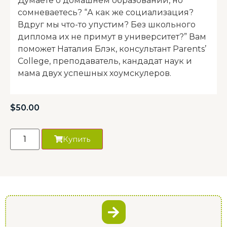
Думаете о домашнем образовании, но
сомневаетесь? “А как же социализация?
Вдруг мы что-то упустим? Без школьного
диплома их не примут в университет?” Вам
поможет Наталия Блэк, консультант Parents’
College, преподаватель, кандадат наук и
мама двух успешных хоумскулеров.
$
50.00
Купить