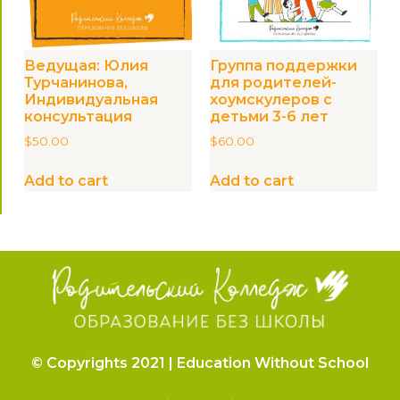
Ведущая: Юлия
Группа поддержки
Турчанинова,
для родителей-
Индивидуальная
хоумскулеров с
консультация
детьми 3-6 лет
$
50.00
$
60.00
Add to cart
Add to cart
© Copyrights 2021 | Education Without School