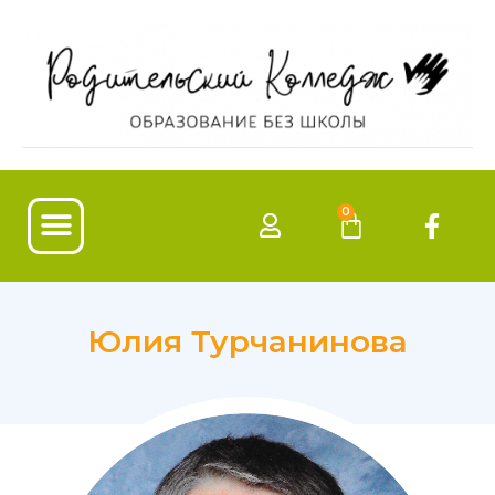
0
Наши программы
Юлия Турчанинова